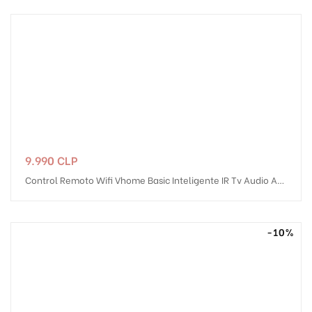
Precio
9.990 CLP
Control Remoto Wifi Vhome Basic Inteligente IR Tv Audio AC
App Alexa Google
-10%