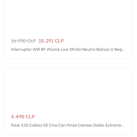
Precio
Precio
16.990 CLP
15.291 CLP
regular
Interruptor Wifi RF Vhome Live SN Sin Neutro Blanco O Negro
Touch 2 Canales Compatible Con...
Precio
4.490 CLP
Pack X10 Cables 50 Cms Con Pinza Caiman Doble Extremo
Multicolor ESP32 Arduino