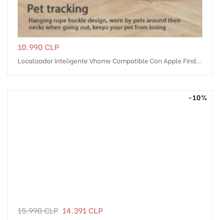
Precio
10.990 CLP
Localizador Inteligente Vhome Compatible Con Apple Find
My
-10%
Precio
Precio
15.990 CLP
14.391 CLP
regular