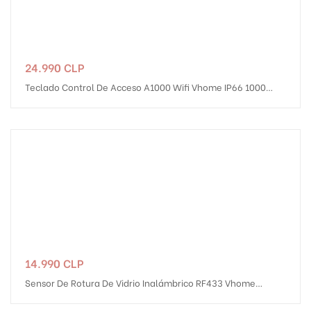
Precio
24.990 CLP
Teclado Control De Acceso A1000 Wifi Vhome IP66 1000
Usuarios RFID Tarjeta Clave Uso Interior...
Precio
14.990 CLP
Sensor De Rotura De Vidrio Inalámbrico RF433 Vhome
Incluye Adaptador De Corriente