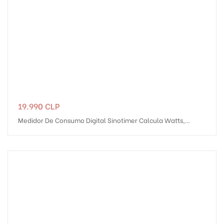
Precio
19.990 CLP
Medidor De Consumo Digital Sinotimer Calcula Watts,
Voltaje, KWh, Corriente