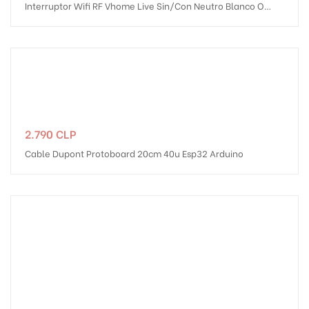
Interruptor Wifi RF Vhome Live Sin/Con Neutro Blanco O
Negro Touch 1 Canal Compatible Con Google...
Precio
2.790 CLP
Cable Dupont Protoboard 20cm 40u Esp32 Arduino