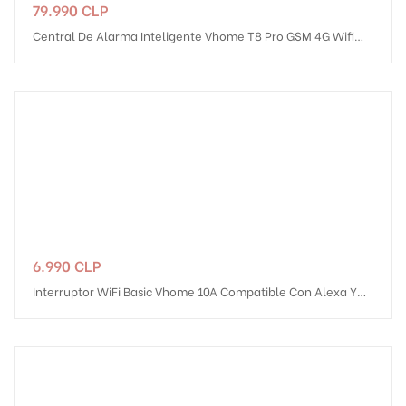
Precio
79.990 CLP
Central De Alarma Inteligente Vhome T8 Pro GSM 4G Wifi
Con Teclado 8 Zonas Cableadas
Precio
6.990 CLP
Interruptor WiFi Basic Vhome 10A Compatible Con Alexa Y
Google