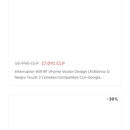
Precio
Precio
18.990 CLP
17.091 CLP
regular
Interruptor Wifi RF Vhome Vector Design LN Blanco O
Negro Touch 2 Canales Compatible Con Google...
-20%