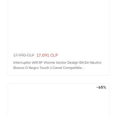
Precio
Precio
17.990 CLP
17.091 CLP
regular
Interruptor Wifi RF Vhome Vector Design SN Sin Neutro
Blanco O Negro Touch 1 Canal Compatible...
-65%