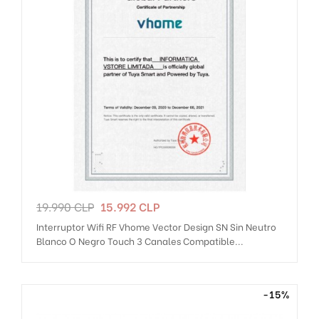
Precio
Precio
19.990 CLP
15.992 CLP
regular
Interruptor Wifi RF Vhome Vector Design SN Sin Neutro
Blanco O Negro Touch 3 Canales Compatible...
-15%