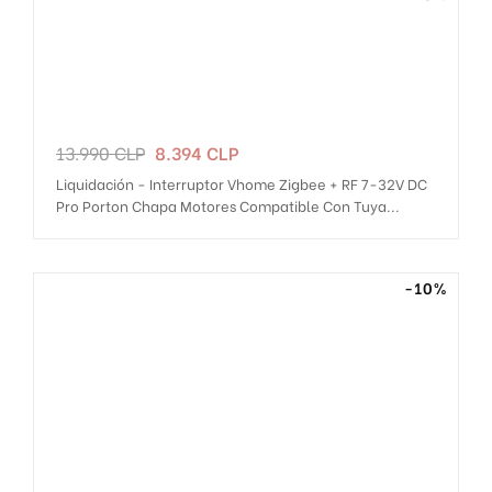
Precio
Precio
13.990 CLP
8.394 CLP
regular
Liquidación - Interruptor Vhome Zigbee + RF 7-32V DC
Pro Porton Chapa Motores Compatible Con Tuya...
-10%