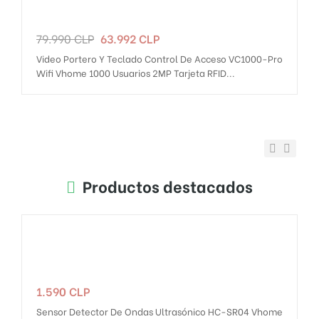
Precio
Precio
79.990 CLP
63.992 CLP
regular
Video Portero Y Teclado Control De Acceso VC1000-Pro
Wifi Vhome 1000 Usuarios 2MP Tarjeta RFID...
Previous
Next
Productos destacados
Precio
1.590 CLP
Sensor Detector De Ondas Ultrasónico HC-SR04 Vhome