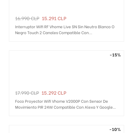
Precio
Precio
16.990 CLP
15.291 CLP
regular
Interruptor Wifi RF Vhome Live SN Sin Neutro Blanco O
Negro Touch 2 Canales Compatible Con...
-15%
Precio
Precio
17.990 CLP
15.292 CLP
regular
Foco Proyector Wifi Vhome V2000P Con Sensor De
Movimiento PIR 24W Compatible Con Alexa Y Google
Home
-10%