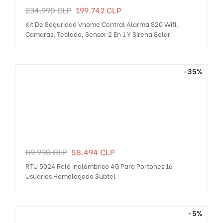
Precio
Precio
234.990 CLP
199.742 CLP
regular
Kit De Seguridad Vhome Central Alarma S20 Wifi,
Camaras, Teclado, Sensor 2 En 1 Y Sirena Solar
-35%
Precio
Precio
89.990 CLP
58.494 CLP
regular
RTU 5024 Relé Inalámbrico 4G Para Portones 16
Usuarios Homologado Subtel
-5%