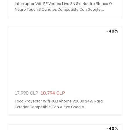
Interruptor Wifi RF Vhome Live SN Sin Neutro Blanco O
Negro Touch 3 Canales Compatible Con Google...
-40%
Precio
Precio
17.990 CLP
10.794 CLP
regular
Foco Proyector Wifi RGB Vhome V2000 24W Para
Exterior Compatible Con Alexa Google
-40%