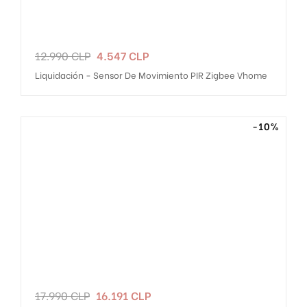
Precio
Precio
12.990 CLP
4.547 CLP
regular
Liquidación - Sensor De Movimiento PIR Zigbee Vhome
-10%
Precio
Precio
17.990 CLP
16.191 CLP
regular