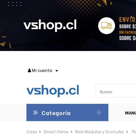
Mi cuenta

Categoría
MANU
Casa
Smart Home
Relé Módulos y Enchufes
P