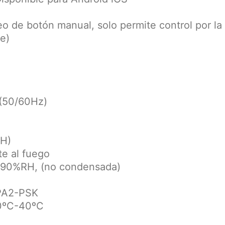
o de botón manual, solo permite control por la
e)
 (50/60Hz)
*H)
te al fuego
-90%RH, (no condensada)
PA2-PSK
 0ºC-40ºC