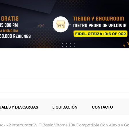
ALES Y DESCARGAS
LIQUIDACIÓN
CONTACTO
ack x2 Interruptor WiFi Basic Vhome 10A Compatible Con Alexa y G