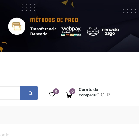
Carrito de
0
0
0 CLP
compras
oogle