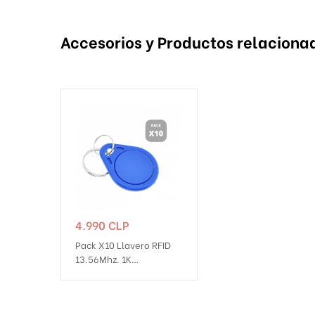
Accesorios y Productos relaciona
Precio
4.990 CLP
Pack X10 Llavero RFID
13.56Mhz. 1K
Compatible Con
Cerraduras Vhome