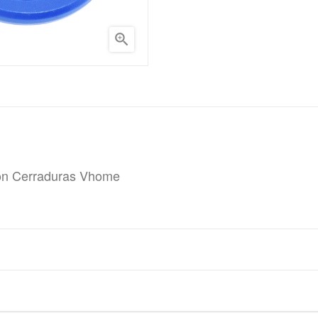

on Cerraduras Vhome