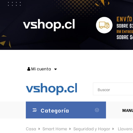
Mi cuenta

Categoría
MANU
Casa
Smart Home
Seguridad y Hogar
Llavero