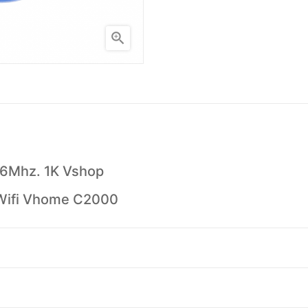

56Mhz. 1K Vshop
 Wifi Vhome C2000