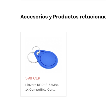
Accesorios y Productos relaciona
Precio
590 CLP
Llavero RFID 13.56Mhz.
1K Compatible Con
Cerraduras Vhome