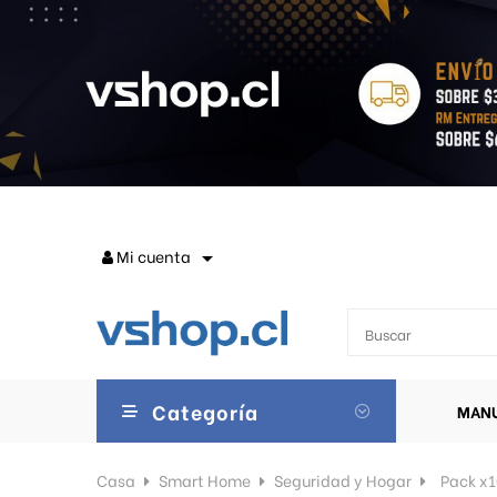
Mi cuenta

Categoría
MANU
Casa
Smart Home
Seguridad y Hogar
Pack x1