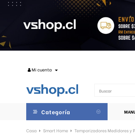
Mi cuenta

Categoría
MANU
Casa
Smart Home
Temporizadores Medidores y P