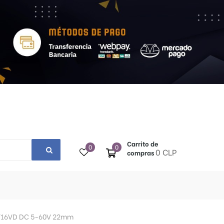
Carrito de
0
0
0 CLP
compras
r ST16VD DC 5-60V 22mm