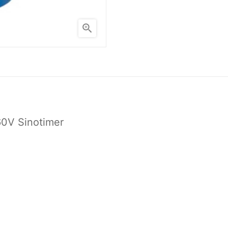

-60V Sinotimer