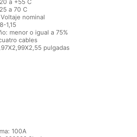
-20 a +55 C
25 a 70 C
 Voltaje nominal
8-1,15
ño: menor o igual a 75%
 cuatro cables
3,97X2,99X2,55 pulgadas
ima: 100A