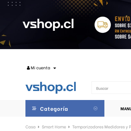
Mi cuenta

Categoría
MANU
Casa
Smart Home
Temporizadores Medidores y P