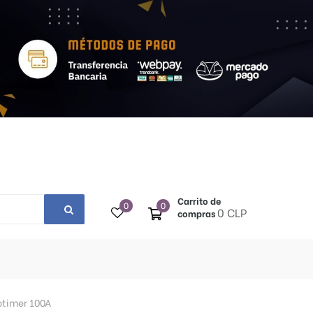
Carrito de
0
0
0 CLP
compras
otimer 100A