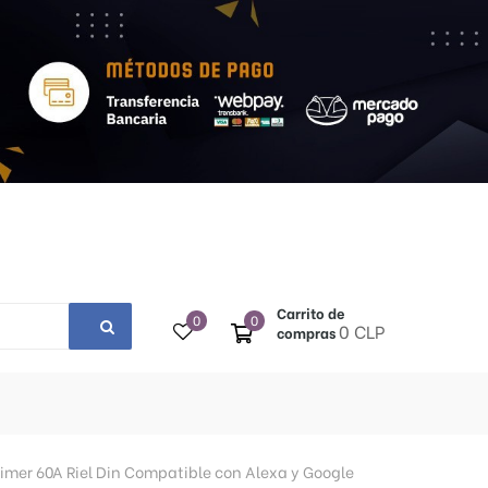
Carrito de
0
0
0 CLP
compras
imer 60A Riel Din Compatible con Alexa y Google