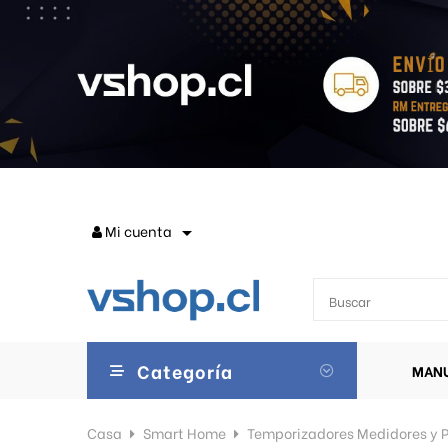
Mi cuenta

Categoría
MANU
Casa
Smart Home
Temporizadores Medidores y P