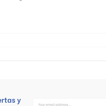
8
ertas y