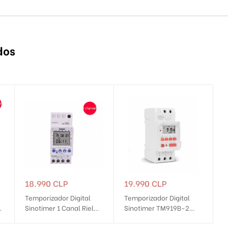
dos
Precio
Precio
18.990 CLP
19.990 CLP
Temporizador Digital
Temporizador Digital
l
Sinotimer 1 Canal Riel
Sinotimer TM919B-2
Din TM611
30A Riel Din