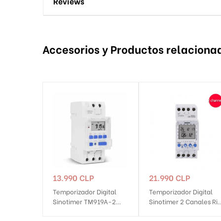
Reviews
Accesorios y Productos relaciona
Precio
Precio
13.990 CLP
21.990 CLP
Temporizador Digital
Temporizador Digital
Sinotimer TM919A-2
Sinotimer 2 Canales Rie
16A Riel Din
Din TM612