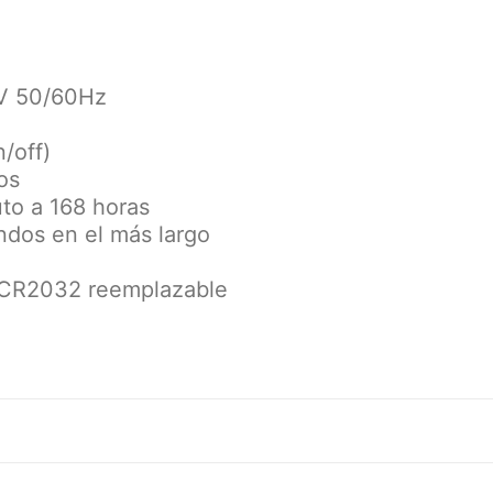
5V 50/60Hz
/off)
os
to a 168 horas
ndos en el más largo
: CR2032 reemplazable