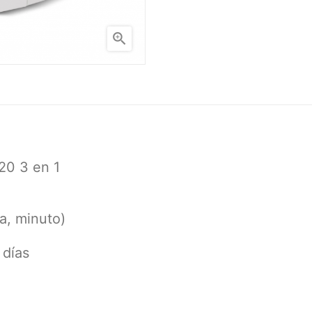

920 3 en 1
ra, minuto)
 días