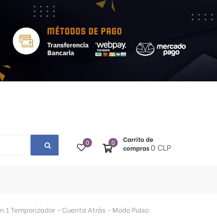
Carrito de
0
0
0 CLP
compras
En 1 Temporizador - Cuenta Atrás - Modo Pulso