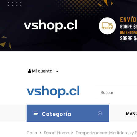
Mi cuenta

Categoría
MANU
Casa
Smart Home
Temporizadores Medidores y P