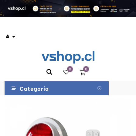

0
0
Categoría