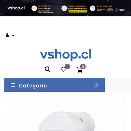

0
Categoría