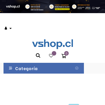

0
Categoría