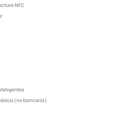
lectura NFC
z
nteligentes
básica (no bancaria)