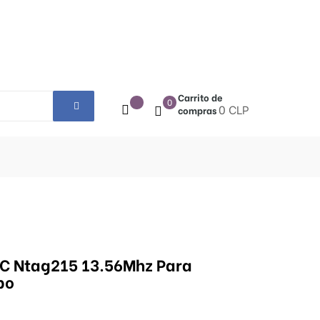
Carrito de
0
0 CLP
compras
FC Ntag215 13.56Mhz Para
bo