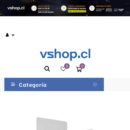

0
0
Categoría