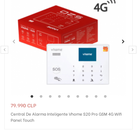
‹
›
Precio
79.990 CLP
Central De Alarma Inteligente Vhome S20 Pro GSM 4G Wifi
Panel Touch