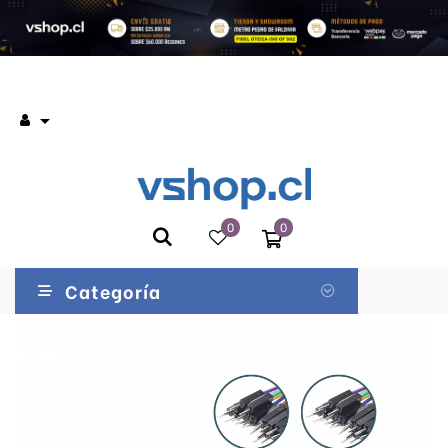

0
0
Categoría